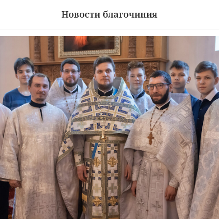
авославной молодежи
Новости благочиния