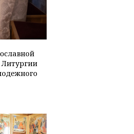
вославной
 Литургии
лодежного