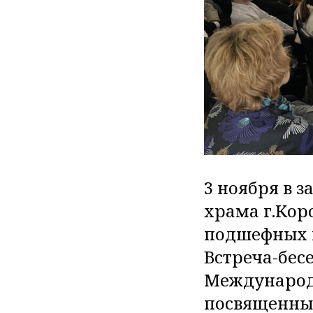
3 ноября в 
храма г.Кор
подшефных 
Встреча-бес
Международ
посвященных