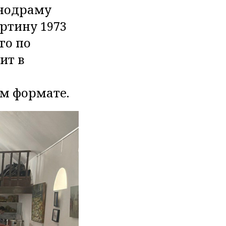
инодраму
ртину 1973
го по
ит в
м формате.