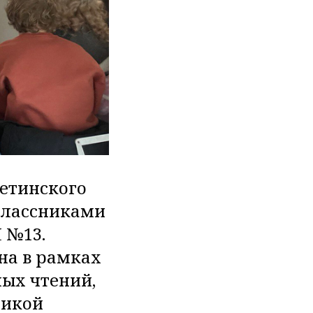
ветинского
еклассниками
 №13.
на в рамках
ых чтений,
ликой