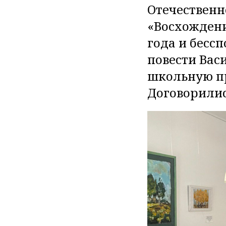
Отечественн
«Восхождени
года и бесс
повести Вас
школьную пр
Договорилис