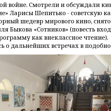
ой войне. Смотрели и обсуждали к
е» Ларисы Шепитько - советскую ка
порный шедевр мирового кино, снято
иля Быкова «Сотников» (повесть вход
ограмму как внеклассное чтение).
ь о дальнейших встречах в подобно