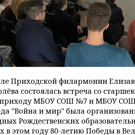
зале Приходской филармонии Елиза
олёва состоялась встреча со старш
приходу МБОУ СОШ №7 и МБОУ СОШ
еда "Война и мир" была организован
ных Рождественских образовательн
 в этом году 80-летию Победы в Ве