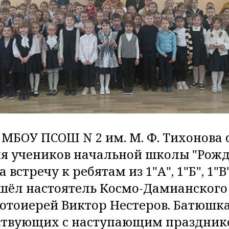
в МБОУ ПСОШ N 2 им. М. Ф. Тихонова 
я учеников начальной школы "Рожд
 встречу к ребятам из 1"А", 1"Б", 1"В",
шёл настоятель Космо-Дамианского 
отоиерей Виктор Нестеров. Батюшк
тствующих с наступающим праздни