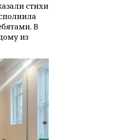
казали стихи
исполнила
ебятами. В
дому из