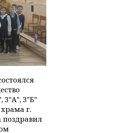
состоялся
ество
 3"А", 3"Б"
храма г.
а поздравил
ком