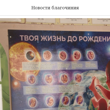
знь до рождения
Новости благочиния