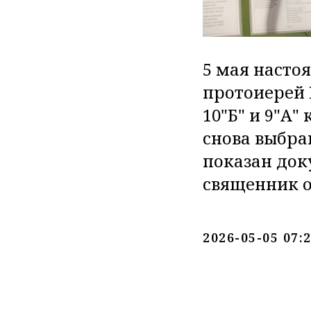
5 мая насто
протоиерей 
10"Б" и 9"А
снова выбра
показан док
священник о
2026-05-05 07: