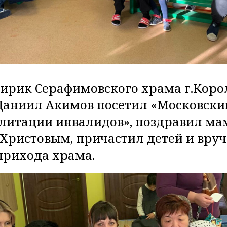
лирик Серафимовского храма г.Коро
аниил Акимов посетил «Московски
литации инвалидов», поздравил мам
Христовым, причастил детей и вру
прихода храма.