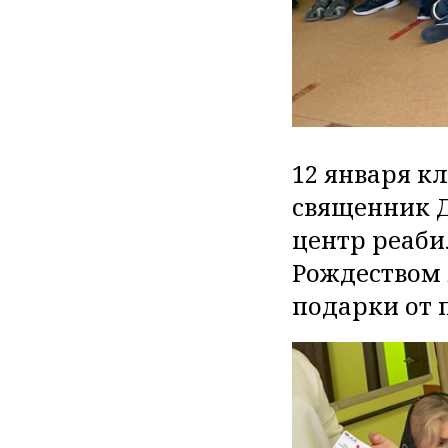
12 января к
священник Д
центр реаби
Рождеством 
подарки от 