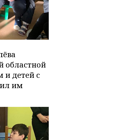
лёва
й областной
 и детей с
чил им