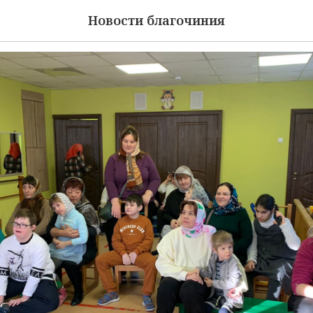
венский визит
Новости благочиния