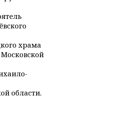
оятель
ёвского
цкого храма
а Московской
ихаило-
ой области.