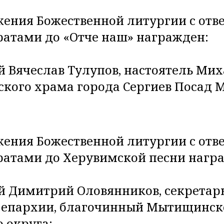
ения Божественной литургии с отв
атами до «Отче наш» награжден:
 Вячеслав Тулупов, настоятель Мих
ского храма города Сергиев Посад 
ения Божественной литургии с отв
ратами до Херувимской песни нагр
й Димитрий Оловянников, секретарь
 епархии, благочинный Мытищинск
 округа;