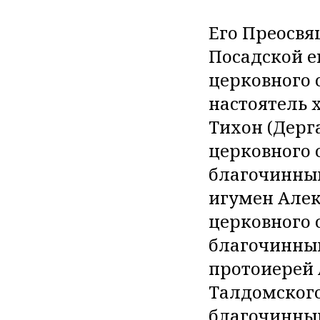
Его Преосвя
Посадской 
церковного 
настоятель 
Тихон (Дерг
церковного 
благочинны
игумен Алек
церковного 
благочинный
протоиерей 
Талдомского
благочинный