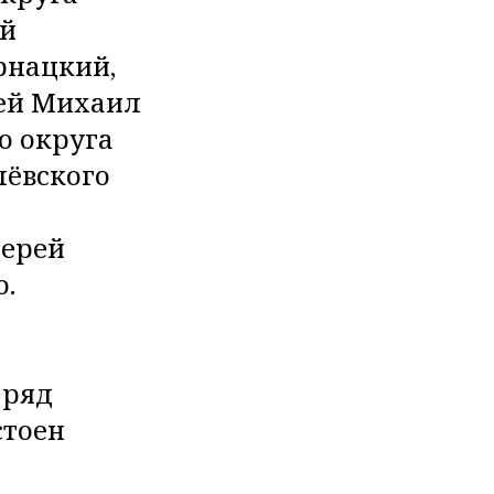
ый
рнацкий,
рей Михаил
о округа
лёвского
иерей
о.
 ряд
стоен