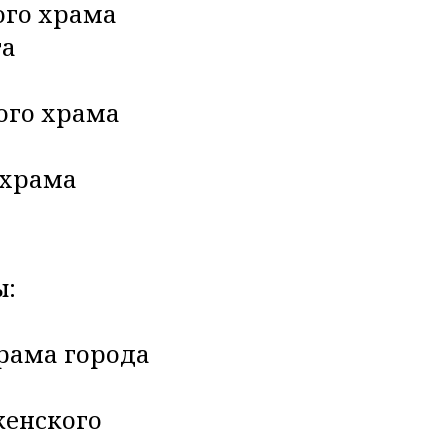
ого храма
га
ого храма
 храма
ы:
храма города
женского