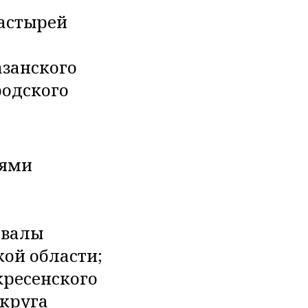
настырей
азанского
родского
иями
хвалы
ой области;
кресенского
округа