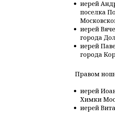
иерей Анд
поселка П
Московско
иерей Вяч
города До
иерей Пав
города Кор
Правом ноше
иерей Иоан
Химки Мос
иерей Вит