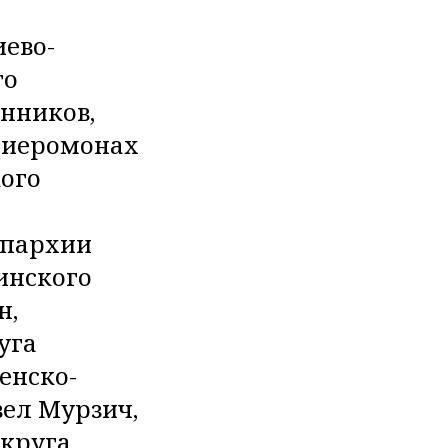
иево-
го
нников,
я иеромонах
ого
епархии
инского
н,
уга
енско-
вел Мурзич,
округа