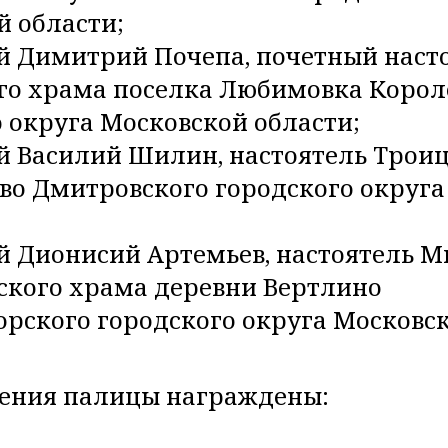
й области;
й Димитрий Почепа, почетный наст
го храма поселка Любимовка Корол
 округа Московской области;
й Василий Шилин, настоятель Трои
ово Дмитровского городского округ
й Дионисий Артемьев, настоятель М
ского храма деревни Вертлино
рского городского округа Московск
ения палицы награждены: