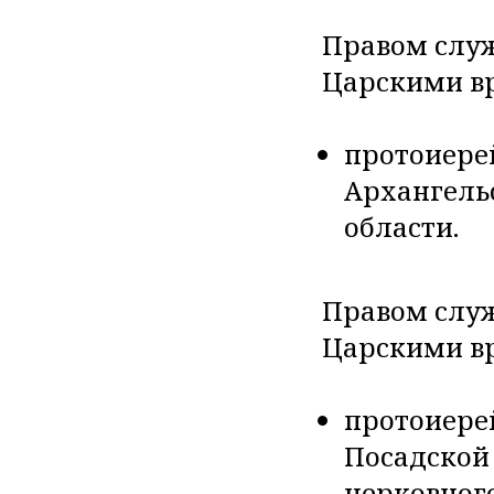
Правом служ
Царскими вр
протоиерей
Архангель
области.
Правом служ
Царскими в
протоиере
Посадской
церковного