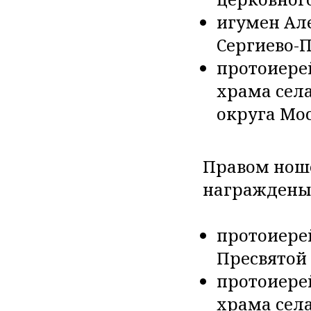
игумен Ал
Сергиево-
протоиере
храма сел
округа Мос
Правом ноше
награждены
протоиере
Пресвятой
протоиере
храма сел