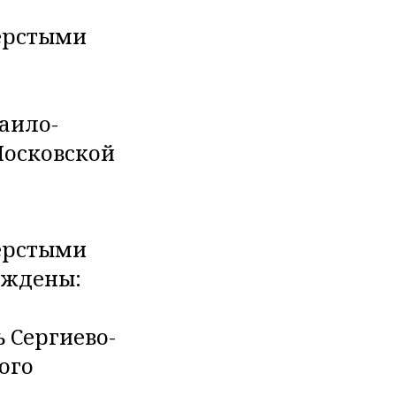
ерстыми
аило-
Московской
ерстыми
аждены:
 Сергиево-
ого