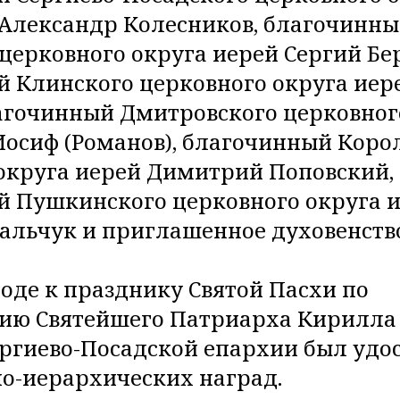
Александр Колесников, благочинн
церковного округа иерей Сергий Бе
 Клинского церковного округа ие
агочинный Дмитровского церковног
осиф (Романов), благочинный Коро
округа иерей Димитрий Поповский,
 Пушкинского церковного округа 
альчук и приглашенное духовенств
оде к празднику Святой Пасхи по
ию Святейшего Патриарха Кирилла
ргиево-Посадской епархии был удо
о-иерархических наград.