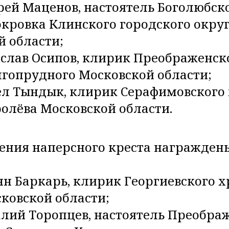
рей Маценов, настоятель Боголюбск
окровка Клинского городского окру
й области;
еслав Осипов, клирик Преображенск
лгопрудного Московской области;
ел Тындык, клирик Серафимовского
олёва Московской области.
ния наперсного креста награжден
н Баркарь, клирик Георгиевского 
ковской области;
алий Торопцев, настоятель Преобра