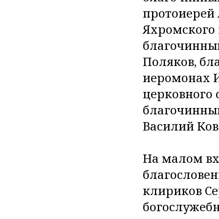
протоиерей 
Яхромского 
благочинный
Поляков, бл
иеромонах И
церковного 
благочинный
Василий Ков
На малом вх
благословен
клириков Се
богослужебн