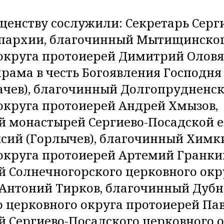
щенству сослужили: Секретарь Серг
епархии, благочинный Мытищинско
округа протоиерей Димитрий Оловя
храма в честь Богоявления Господн
ачев), благочинный Долгопрудненск
округа протоиерей Андрей Хмызов,
й монастырей Сергиево-Посадской 
сий (Горлычев), благочинный Химк
округа протоиерей Артемий Гранки
 Солнечногорского церковного окр
Антоний Тирков, благочинный Дубн
 церковного округа протоиерей Па
 Сергиево-Посадского церковного 