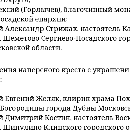
ексий (Горлычев), благочинный мо
Посадской епархии;
й Александр Стрижак, настоятель К
а Шеметово Сергиево-Посадского го
ковской области.
ния наперсного креста с украшен
:
й Евгений Желяк, клирик храма По
 Богородицы города Дубны Московск
й Димитрий Костин, настоятель Вос
а Шипулино Клинского городского 