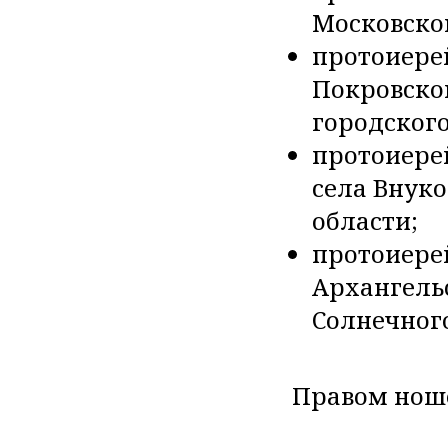
Московско
протоиере
Покровско
городского
протоиере
села Внук
области;
протоиере
Архангель
Солнечного
Правом нош