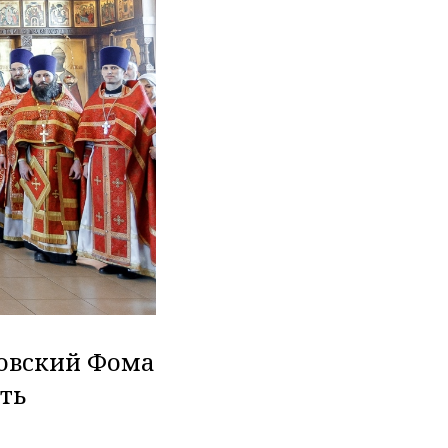
ровский Фома
ть