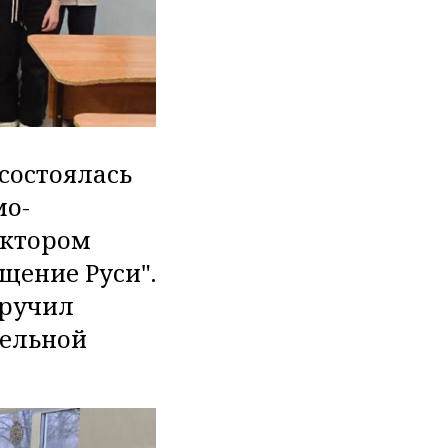
состоялась
мо-
иктором
щение Руси".
вручил
тельной