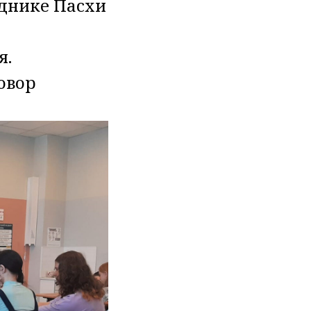
зднике Пасхи
я.
овор