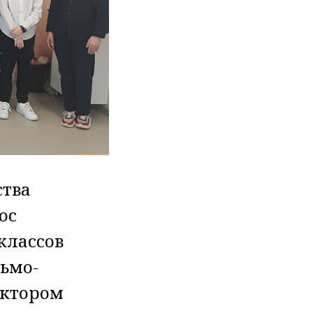
ства
ос
 классов
сьмо-
иктором