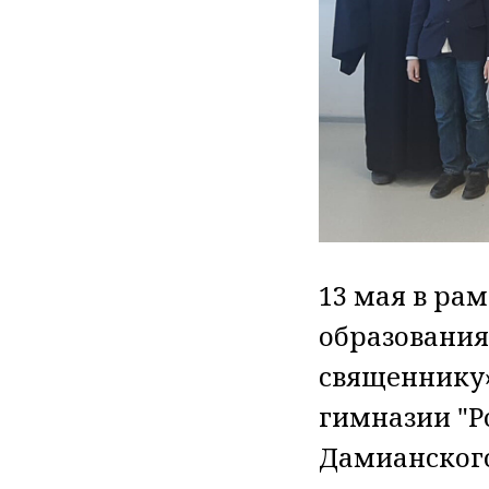
13 мая в ра
образования
священнику»,
гимназии "Р
Дамианского