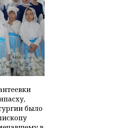
вантеевки
ипасху,
тургии было
пископу
мечавшему в