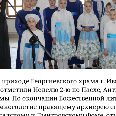
а приходе Георгиевского храма г. И
отметили Неделю 2-ю по Пасхе, Ант
мы. По окончании Божественной ли
 многолетие правящему архиерею е
садскому и Дмитровскому Фоме, от