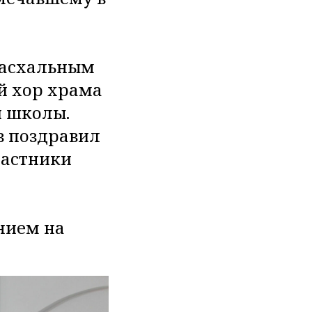
Пасхальным
й хор храма
й школы.
в поздравил
частники
нием на