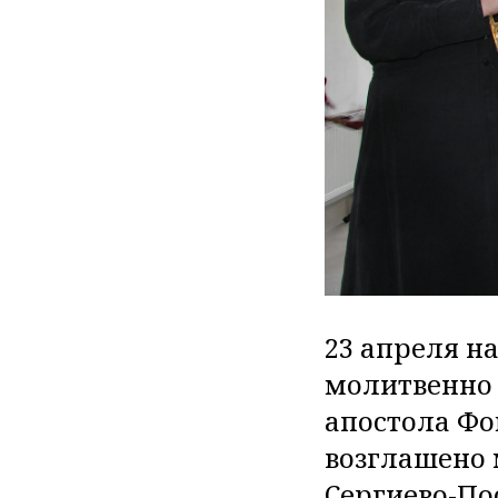
23 апреля н
молитвенно 
апостола Фо
возглашено
Сергиево-По