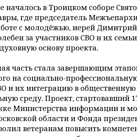
 началось в Троицком соборе Свят
авры, где председатель Межъепарх
аботе с молодёжью, иерей Димитрий
лебен за участников СВО и их семьи
духовную основу проекта.
ая часть стала завершающим этапо
ого на социально-профессиональну
ВО и их интеграцию в общественную
ьную среду. Проект, стартовавший 1
жке Министерства информации и м
сковской области и Фонда президе
зволил ветеранам повысить компете