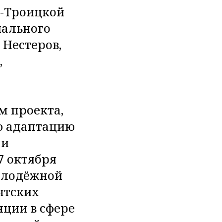
о-Троицкой
иального
 Нестеров,
,
м проекта,
ю адаптацию
 и
7 октября
олодёжной
нтских
нции в сфере