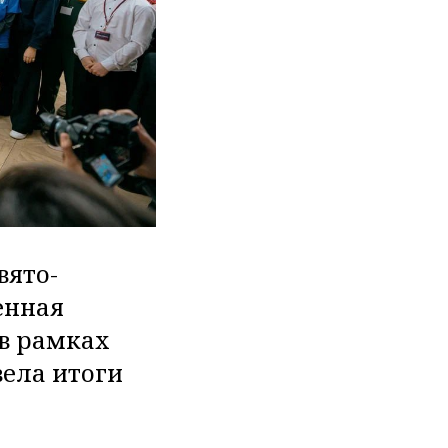
вято-
енная
 в рамках
ела итоги