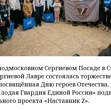
 подмосковном Сергиевом Посаде в С
ргиевой Лавре состоялась торжеств
посвящённая Дню героев Отечества,
лодая Гвардия Единой России» подв
ьного проекта «Наставник Z».