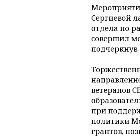
Мероприятие
Сергиевой л
отдела по р
совершил мо
подчеркнув 
Торжественн
направленн
ветеранов С
образовател
при поддер
политики Мо
грантов, по