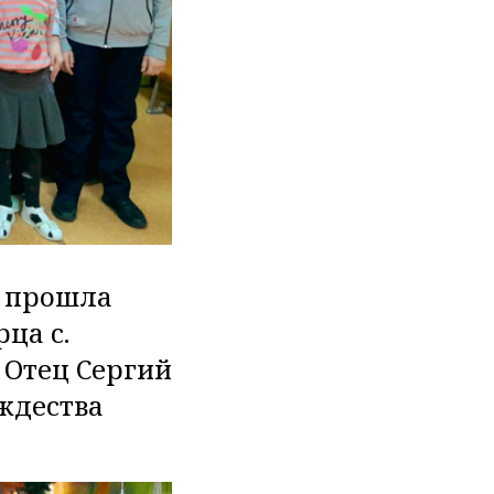
а прошла
ца с.
 Отец Сергий
ождества