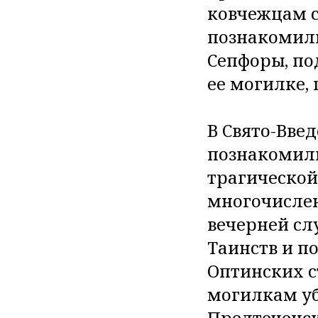
ковчежцам с
познакомили
Сепфоры, по
ее могилке, 
В Свято-Вве
познакомили
трагической
многочисле
вечерней сл
Таинств и п
Оптинских с
могилкам уб
Предтеченск