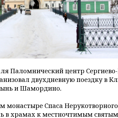
раля Паломнический центр Сергиево
анизовал двухдневную поездку в Кл
тынь и Шамордино.
ом монастыре Спаса Нерукотворног
ь в храмах к местночтимым святым