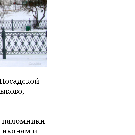
-Посадской
ыково,
о паломники
 иконам и