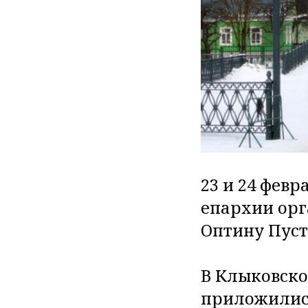
23 и 24 фев
епархии орг
Оптину Пус
В Клыковск
приложилис