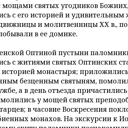
 мощами святых угодников Божиих
сь с его историей и удивительным 
движницы и молитвенницы ХХ в., п
побывали в ее домике.
денской Оптиной пустыни паломник
сь с житиями святых Оптинских ста
 историей монастыря; приложились 
нным безценным святыням, помолил
ужбе, а в день отъезда причастилис
омолились у мощей святых преподо
тарцев; в часовне Воскресения пок
иенных монахов. На экскурсии к И
ому скиту паломники познакомили