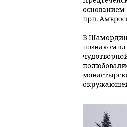
основанием 
прп. Амврос
В Шамордин
познакомили
чудотворной
полюбовали
монастырск
окружающей