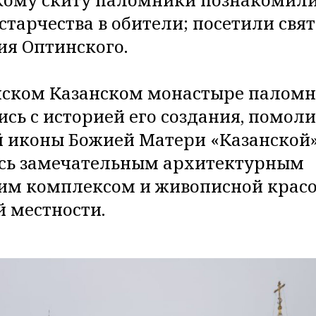
старчества в обители; посетили свя
ия Оптинского.
ском Казанском монастыре палом
сь с историей его создания, помоли
 иконы Божией Матери «Казанской»
сь замечательным архитектурным
им комплексом и живописной крас
 местности.