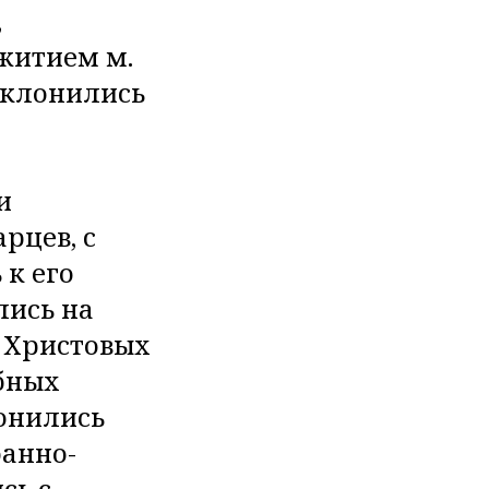
,
житием м.
оклонились
и
рцев, с
к его
ись на
ь Христовых
бных
лонились
оанно-
сь с