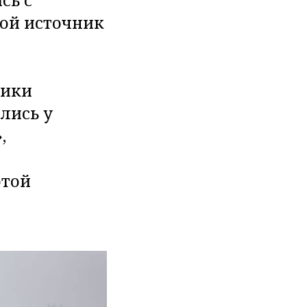
той источник
ники
лись у
,
отой