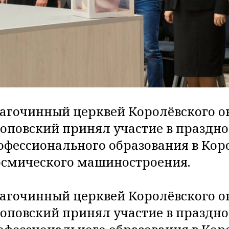
лагочинный церквей Королёвского о
повский принял участие в праздн
офессионального образования в Ко
осмического машиностроения.
лагочинный церквей Королёвского о
повский принял участие в праздн