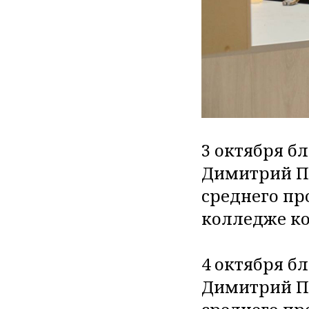
3 октября б
Димитрий По
среднего пр
колледже к
4 октября б
Димитрий По