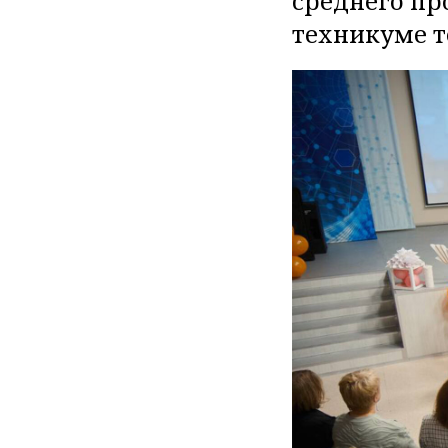
среднего пр
техникуме т