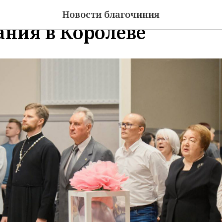
еднего профессионально
Новости благочиния
ания в Королёве