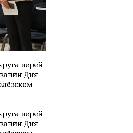
круга иерей
овании Дня
ролёвском
круга иерей
овании Дня