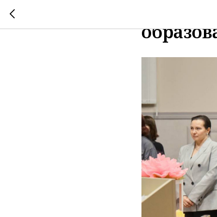
День ср
образов