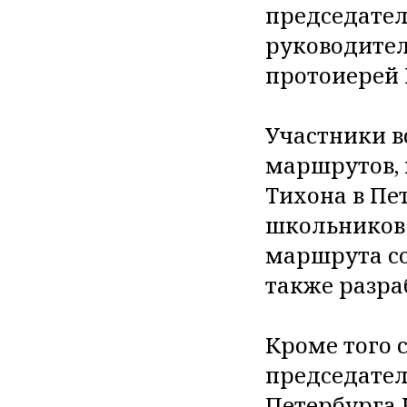
председател
руководите
протоиерей 
Участники в
маршрутов, 
Тихона в Пе
школьников 
маршрута со
также разра
Кроме того с
председател
Петербурга 