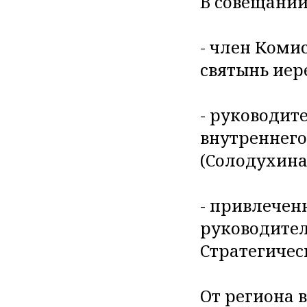
В совещании
- член Коми
святынь иер
- руководит
внутреннег
(Солодухина
- привлечен
руководител
Стратегичес
От региона 