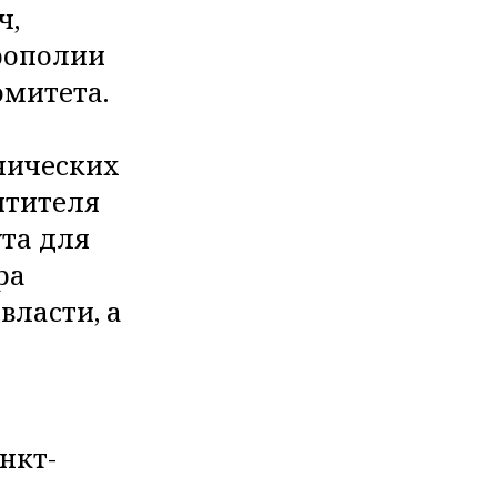
ч,
рополии
митета.
нических
ятителя
та для
ра
власти, а
нкт-