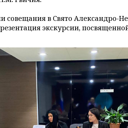
и совещания в Свято Александро-Не
презентация экскурсии, посвященно