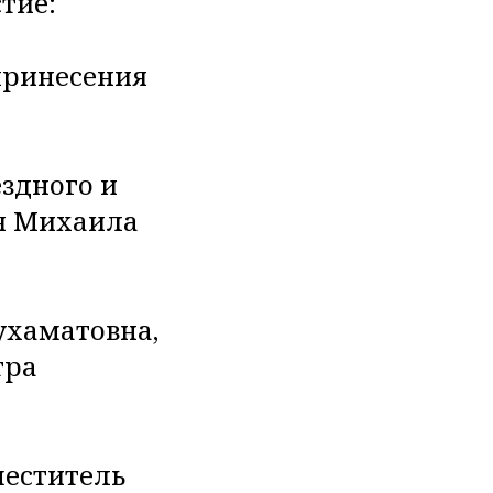
тие:
принесения
здного и
я Михаила
ухаматовна,
тра
меститель