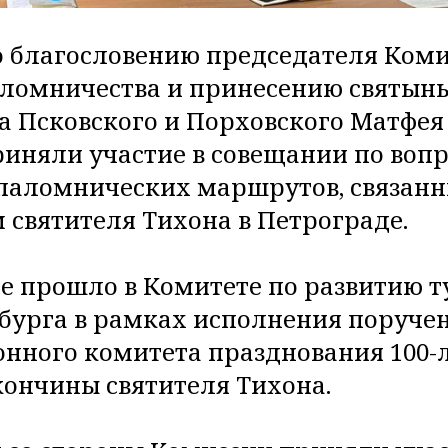
по благословению председателя Ком
ломничества и принесению святын
 Псковского и Порховского Матфея
иняли участие в совещании по вопр
паломнических маршрутов, связанн
 святителя Тихона в Петрограде.
 прошло в Комитете по развитию 
бурга в рамках исполнения поруче
нного комитета празднования 100-л
ончины святителя Тихона.