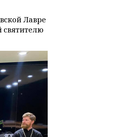
вской Лавре
й святителю