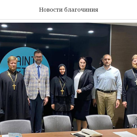
ие в Санкт-Петербурге
Новости благочиния