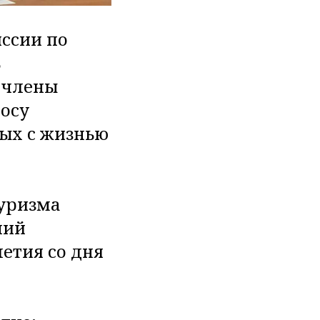
иссии по
ь
 члены
осу
ых с жизнью
туризма
ний
етия со дня