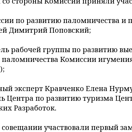
 со стороны Комиссии приняли учас
ссии по развитию паломничества и 
ей Димитрий Поповский;
ель рабочей группы по развитию вые
о паломничества Комиссии игумени
);
ный эксперт Кравченко Елена Нурм
ь Центра по развитию туризма Цен
ких Разработок.
в совещании участвовали первый за