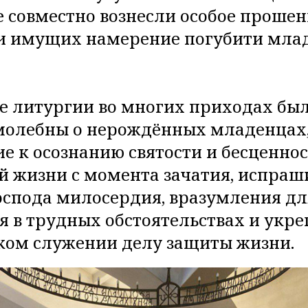
 совместно вознесли особое прошен
и имущих намерение погубити млад
е литургии во многих приходах бы
молебны о нерождённых младенцах
 к осознанию святости и бесценно
й жизни с момента зачатия, испраш
оспода милосердия, вразумления дл
 в трудных обстоятельствах и укре
ком служении делу защиты жизни.