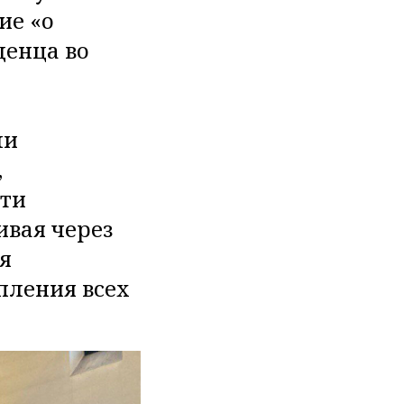
ие «о
енца во
ли
,
сти
ивая через
я
пления всех