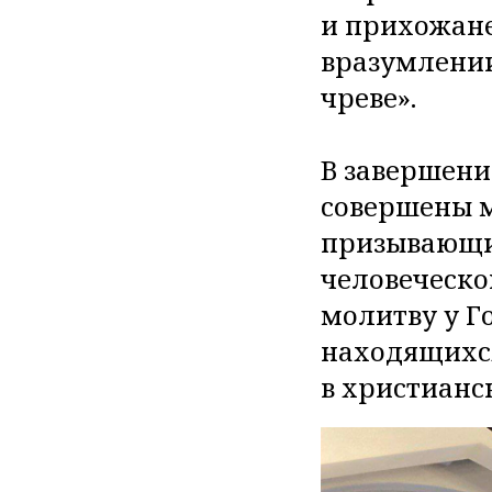
и прихожане
вразумлени
чреве».
В завершени
совершены 
призывающие
человеческо
молитву у Г
находящихся
в христианс