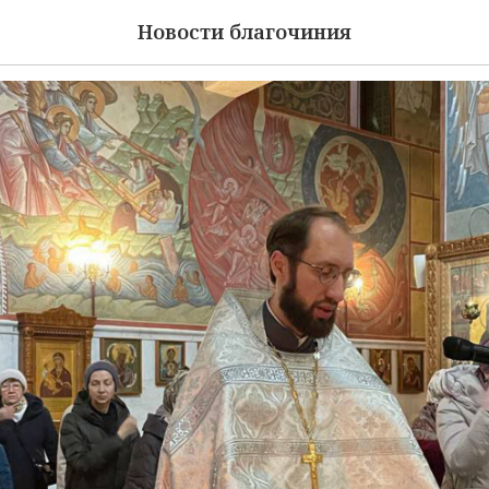
ортный молебен
Новости благочиния