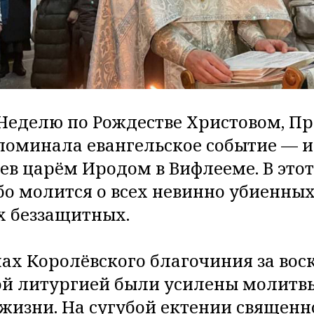
в Неделю по Рождестве Христовом, П
поминала евангельское событие — и
ев царём Иродом в Вифлееме. В этот
бо молится о всех невинно убиенных
х беззащитных.
мах Королёвского благочиния за вос
й литургией были усилены молитв
жизни. На сугубой ектении священ