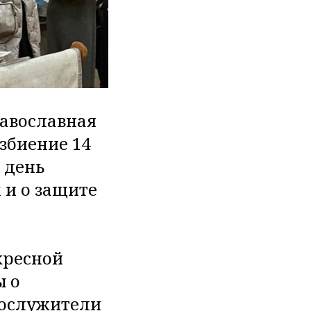
равославная
збиение 14
 день
 и о защите
кресной
ы о
нослужители